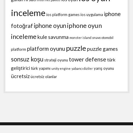
inceleme
iphone
ios platform games
ios uygulama
iphone oyun
iphone oyun
fotoğraf
inceleme
kule savunma
monster island
onavo
otomobil
puzzle
platform oyunu
puzzle games
platform
sonsuz koşu
tower defense
türk
strateji oyunu
geliştirici
türk yapımı
yarış oyunu
unity engine
yabancı diziler
ücretsiz
ücretsiz olanlar
Shift WordPress Theme
by Compete Themes.
Scroll