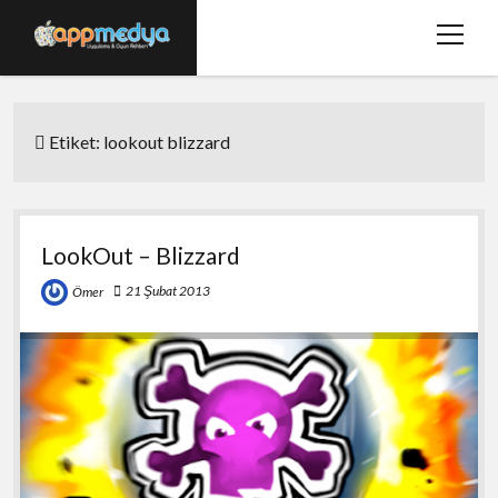
menüy
aç
Ana Sayfa
Etiket:
lookout blizzard
Hakkımızda
Basında Biz
Bize Ulaşın
LookOut – Blizzard
twitter
facebook
21 Şubat 2013
Ömer