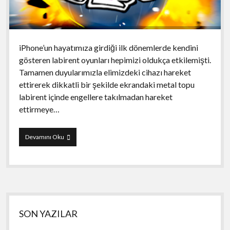
iPhone’un hayatımıza girdiği ilk dönemlerde kendini
gösteren labirent oyunları hepimizi oldukça etkilemişti.
Tamamen duyularımızla elimizdeki cihazı hareket
ettirerek dikkatli bir şekilde ekrandaki metal topu
labirent içinde engellere takılmadan hareket
ettirmeye…
LookOut
Devamını Oku
–
Blizzard
Yan
SON YAZILAR
Menü