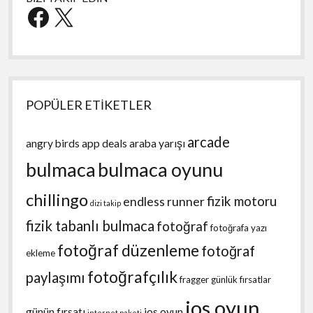
Facebook
X
POPÜLER ETİKETLER
arcade
angry birds
app deals
araba yarışı
bulmaca
bulmaca oyunu
chillingo
fizik motoru
endless runner
dizi takip
fizik tabanlı bulmaca
fotoğraf
fotoğrafa yazı
fotoğraf düzenleme
fotoğraf
ekleme
fotoğrafçılık
paylaşımı
fragger
günlük fırsatlar
ios oyun
günün fırsatı
ios oyun
internet paketi