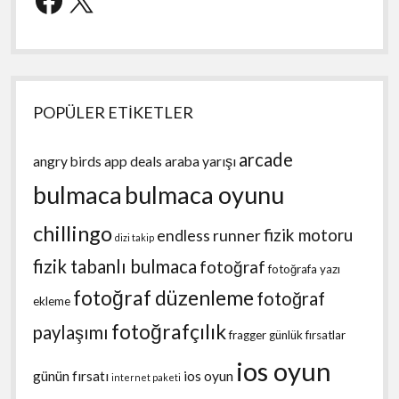
POPÜLER ETİKETLER
arcade
angry birds
app deals
araba yarışı
bulmaca
bulmaca oyunu
chillingo
fizik motoru
endless runner
dizi takip
fizik tabanlı bulmaca
fotoğraf
fotoğrafa yazı
fotoğraf düzenleme
fotoğraf
ekleme
fotoğrafçılık
paylaşımı
fragger
günlük fırsatlar
ios oyun
günün fırsatı
ios oyun
internet paketi