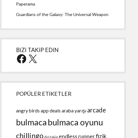
Paperama
Guardians of the Galaxy: The Universal Weapon
BİZİ TAKİP EDİN
Facebook
X
POPÜLER ETİKETLER
arcade
angry birds
app deals
araba yarışı
bulmaca
bulmaca oyunu
chillingo
fizik
endless runner
dizi takip