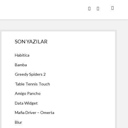
twitter
facebook
Yan
SON YAZILAR
Menü
Habitica
Bamba
Greedy Spiders 2
Table Tennis Touch
Amigo Pancho
Data Widget
Mafia Driver – Omerta
Blur