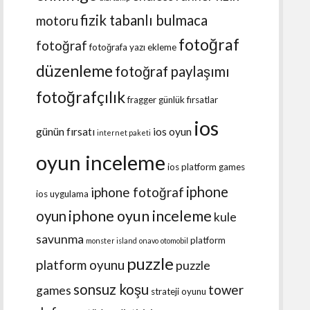
fizik tabanlı bulmaca
motoru
fotoğraf
fotoğraf
fotoğrafa yazı ekleme
düzenleme
fotoğraf paylaşımı
fotoğrafçılık
fragger
günlük fırsatlar
ios
günün fırsatı
ios oyun
internet paketi
oyun inceleme
ios platform games
iphone
iphone fotoğraf
ios uygulama
iphone oyun inceleme
oyun
kule
savunma
platform
monster island
onavo
otomobil
puzzle
platform oyunu
puzzle
sonsuz koşu
tower
games
strateji oyunu