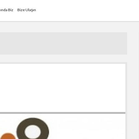
ında Biz
Bize Ulaşın