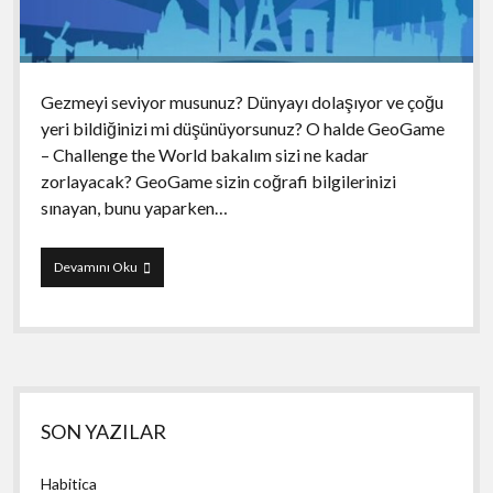
Gezmeyi seviyor musunuz? Dünyayı dolaşıyor ve çoğu
yeri bildiğinizi mi düşünüyorsunuz? O halde GeoGame
– Challenge the World bakalım sizi ne kadar
zorlayacak? GeoGame sizin coğrafi bilgilerinizi
sınayan, bunu yaparken…
GeoGame
Devamını Oku
–
Challenge
the
World!
Yan
SON YAZILAR
Menü
Habitica