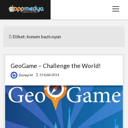
menüy
aç
Ana Sayfa
Etiket:
konum bazlı oyun
Hakkımızda
Basında Biz
Bize Ulaşın
GeoGame – Challenge the World!
twitter
facebook
15 Eylül 2014
Zeynep M.