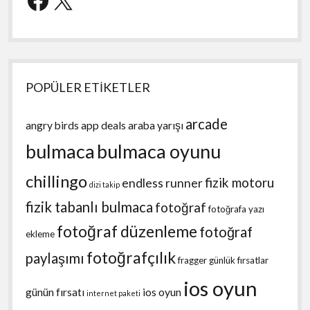
POPÜLER ETİKETLER
arcade
angry birds
app deals
araba yarışı
bulmaca
bulmaca oyunu
chillingo
fizik motoru
endless runner
dizi takip
fizik tabanlı bulmaca
fotoğraf
fotoğrafa yazı
fotoğraf düzenleme
fotoğraf
ekleme
fotoğrafçılık
paylaşımı
fragger
günlük fırsatlar
ios oyun
günün fırsatı
ios oyun
internet paketi