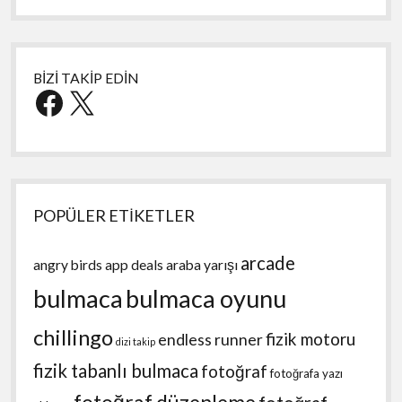
BİZİ TAKİP EDİN
Facebook
X
POPÜLER ETİKETLER
arcade
angry birds
app deals
araba yarışı
bulmaca
bulmaca oyunu
chillingo
fizik motoru
endless runner
dizi takip
fizik tabanlı bulmaca
fotoğraf
fotoğrafa yazı