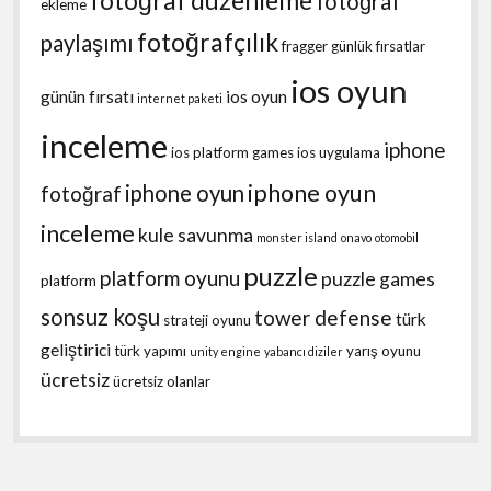
fotoğraf düzenleme
fotoğraf
ekleme
fotoğrafçılık
paylaşımı
fragger
günlük fırsatlar
ios oyun
günün fırsatı
ios oyun
internet paketi
inceleme
iphone
ios platform games
ios uygulama
iphone oyun
iphone oyun
fotoğraf
inceleme
kule savunma
monster island
onavo
otomobil
puzzle
platform oyunu
puzzle games
platform
sonsuz koşu
tower defense
türk
strateji oyunu
geliştirici
türk yapımı
yarış oyunu
unity engine
yabancı diziler
ücretsiz
ücretsiz olanlar