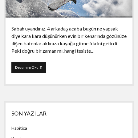
Sabah uyandınız, 4 arkadaş acaba bugün ne yapsak
diye kara kara düşünürken evin bir kenarında gözünüze
ilişen batonlar aklınıza kayağa gitme fikrini getirdi.
Peki doğru bir zaman mı, hangi tesiste…
KarVar
Devamını Oku
uygulaması
Yan
SON YAZILAR
Menü
Habitica