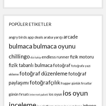
POPÜLER ETİKETLER
arcade
angry birds
app deals
araba yarışı
bulmaca
bulmaca oyunu
chillingo
fizik motoru
endless runner
dizi takip
fizik tabanlı bulmaca
fotoğraf
fotoğrafa yazı
fotoğraf düzenleme
fotoğraf
ekleme
fotoğrafçılık
paylaşımı
fragger
günlük fırsatlar
ios oyun
günün fırsatı
ios oyun
internet paketi
inceleme
iphone