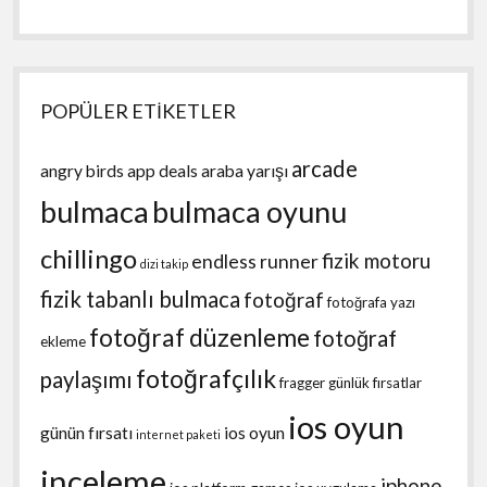
POPÜLER ETİKETLER
arcade
angry birds
app deals
araba yarışı
bulmaca
bulmaca oyunu
chillingo
fizik motoru
endless runner
dizi takip
fizik tabanlı bulmaca
fotoğraf
fotoğrafa yazı
fotoğraf düzenleme
fotoğraf
ekleme
fotoğrafçılık
paylaşımı
fragger
günlük fırsatlar
ios oyun
günün fırsatı
ios oyun
internet paketi
inceleme
iphone