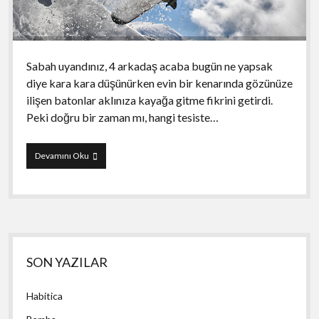
Sabah uyandınız, 4 arkadaş acaba bugün ne yapsak
diye kara kara düşünürken evin bir kenarında gözünüze
ilişen batonlar aklınıza kayağa gitme fikrini getirdi.
Peki doğru bir zaman mı, hangi tesiste…
KarVar
Devamını Oku
uygulaması
Yan
SON YAZILAR
Menü
Habitica