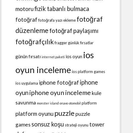
fizik tabanlı bulmaca
motoru
fotoğraf
fotoğraf
fotoğrafa yazı ekleme
düzenleme
fotoğraf paylaşımı
fotoğrafçılık
fragger
günlük fırsatlar
ios
günün fırsatı
ios oyun
internet paketi
oyun inceleme
ios platform games
iphone
iphone fotoğraf
ios uygulama
iphone oyun inceleme
oyun
kule
savunma
platform
monster island
onavo
otomobil
puzzle
platform oyunu
puzzle
sonsuz koşu
tower
games
strateji oyunu