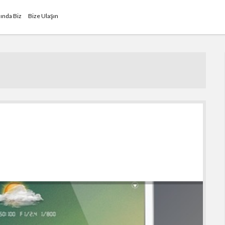
ında Biz
Bize Ulaşın