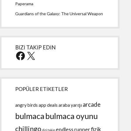
Paperama
Guardians of the Galaxy: The Universal Weapon
BİZİ TAKİP EDİN
Facebook
X
POPÜLER ETİKETLER
arcade
angry birds
app deals
araba yarışı
bulmaca
bulmaca oyunu
chillingo
fizik
endless runner
dizi takip