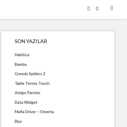
twitter
facebook
Yan
SON YAZILAR
Menü
Habitica
Bamba
Greedy Spiders 2
Table Tennis Touch
Amigo Pancho
Data Widget
Mafia Driver – Omerta
Blur