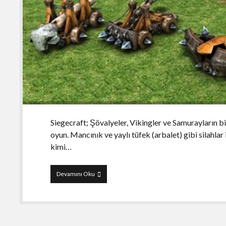
Siegecraft; Şövalyeler, Vikingler ve Samurayların bi
oyun. Mancınık ve yaylı tüfek (arbalet) gibi silahlar 
kimi…
Siegecraft
Devamını Oku