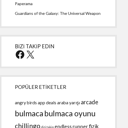
Paperama
Guardians of the Galaxy: The Universal Weapon
BİZİ TAKİP EDİN
Facebook
X
POPÜLER ETİKETLER
arcade
angry birds
app deals
araba yarışı
bulmaca
bulmaca oyunu
chillingo
fizik
endless runner
dizi takip