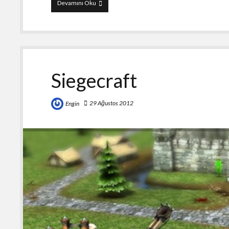
Royal
Devamını Oku
Revolt
2
Siegecraft
29 Ağustos 2012
Engin