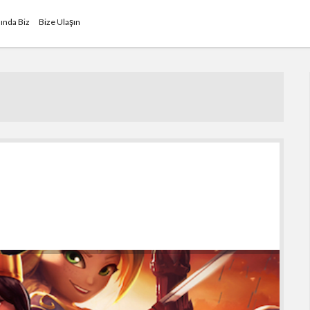
ında Biz
Bize Ulaşın