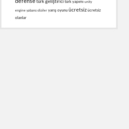
defense
türk geliştirici
türk yapımı
unity
ücretsiz
yarış oyunu
ücretsiz
engine
yabancı diziler
olanlar