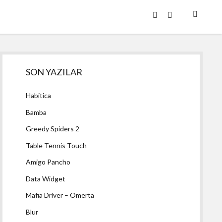
twitter
facebook
Yan
SON YAZILAR
Menü
Habitica
Bamba
Greedy Spiders 2
Table Tennis Touch
Amigo Pancho
Data Widget
Mafia Driver – Omerta
Blur