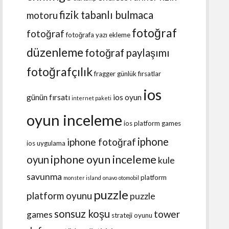
fizik tabanlı bulmaca
motoru
fotoğraf
fotoğraf
fotoğrafa yazı ekleme
düzenleme
fotoğraf paylaşımı
fotoğrafçılık
fragger
günlük fırsatlar
ios
günün fırsatı
ios oyun
internet paketi
oyun inceleme
ios platform games
iphone
iphone fotoğraf
ios uygulama
iphone oyun inceleme
oyun
kule
savunma
platform
monster island
onavo
otomobil
puzzle
platform oyunu
puzzle
sonsuz koşu
tower
games
strateji oyunu