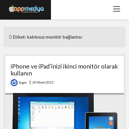
menüy
aç
Ana Sayfa
Etiket:
kablosuz monitör bağlantısı
Hakkımızda
Basında Biz
Bize Ulaşın
iPhone ve iPad’inizi ikinci monitör olarak
kullanın
twitter
facebook
20 Nisan 2012
Engin