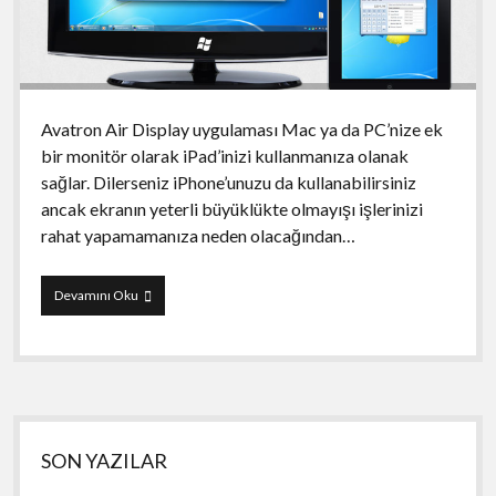
Avatron Air Display uygulaması Mac ya da PC’nize ek
bir monitör olarak iPad’inizi kullanmanıza olanak
sağlar. Dilerseniz iPhone’unuzu da kullanabilirsiniz
ancak ekranın yeterli büyüklükte olmayışı işlerinizi
rahat yapamamanıza neden olacağından…
iPhone
Devamını Oku
ve
iPad’inizi
ikinci
monitör
olarak
kullanın
Yan
SON YAZILAR
Menü