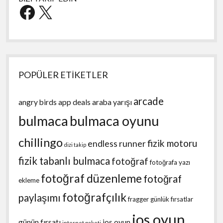
Facebook
X
POPÜLER ETİKETLER
arcade
angry birds
app deals
araba yarışı
bulmaca
bulmaca oyunu
chillingo
fizik motoru
endless runner
dizi takip
fizik tabanlı bulmaca
fotoğraf
fotoğrafa yazı
fotoğraf düzenleme
fotoğraf
ekleme
fotoğrafçılık
paylaşımı
fragger
günlük fırsatlar
ios oyun
günün fırsatı
ios oyun
internet paketi