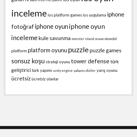
inceleme
iphone
ios platform games
ios uygulama
iphone oyun
iphone oyun
fotoğraf
inceleme
kule savunma
monster island
onavo
otomobil
puzzle
platform oyunu
puzzle games
platform
sonsuz koşu
tower defense
türk
strateji oyunu
geliştirici
türk yapımı
yarış oyunu
unity engine
yabancı diziler
ücretsiz
ücretsiz olanlar
Shift WordPress Theme
by Compete Themes.
Scroll