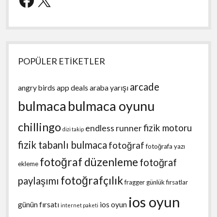
POPÜLER ETİKETLER
arcade
angry birds
app deals
araba yarışı
bulmaca
bulmaca oyunu
chillingo
fizik motoru
endless runner
dizi takip
fizik tabanlı bulmaca
fotoğraf
fotoğrafa yazı
fotoğraf düzenleme
fotoğraf
ekleme
fotoğrafçılık
paylaşımı
fragger
günlük fırsatlar
ios oyun
günün fırsatı
ios oyun
internet paketi