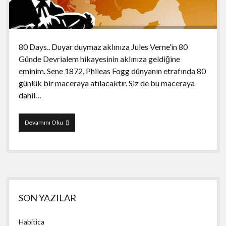
80 Days.. Duyar duymaz aklınıza Jules Verne’in 80
Günde Devrialem hikayesinin aklınıza geldiğine
eminim. Sene 1872, Phileas Fogg dünyanın etrafında 80
günlük bir maceraya atılacaktır. Siz de bu maceraya
dahil…
80
Devamını Oku
Days
Yan
SON YAZILAR
Menü
Habitica