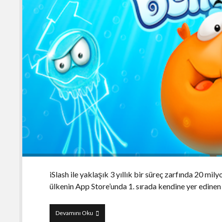
iSlash ile yaklaşık 3 yıllık bir süreç zarfında 20 mil
ülkenin App Store’unda 1. sırada kendine yer edine
Bellyfish
Devamını Oku