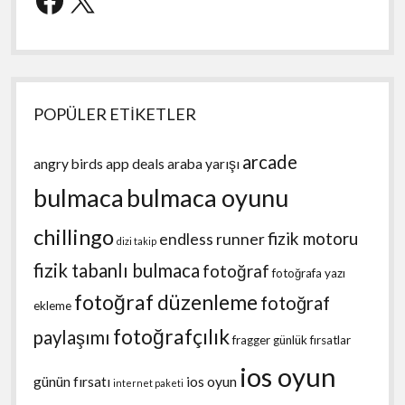
POPÜLER ETİKETLER
arcade
angry birds
app deals
araba yarışı
bulmaca
bulmaca oyunu
chillingo
fizik motoru
endless runner
dizi takip
fizik tabanlı bulmaca
fotoğraf
fotoğrafa yazı
fotoğraf düzenleme
fotoğraf
ekleme
fotoğrafçılık
paylaşımı
fragger
günlük fırsatlar
ios oyun
günün fırsatı
ios oyun
internet paketi