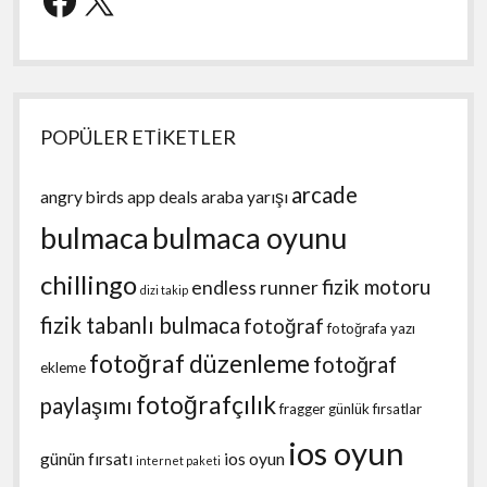
POPÜLER ETİKETLER
arcade
angry birds
app deals
araba yarışı
bulmaca
bulmaca oyunu
chillingo
fizik motoru
endless runner
dizi takip
fizik tabanlı bulmaca
fotoğraf
fotoğrafa yazı
fotoğraf düzenleme
fotoğraf
ekleme
fotoğrafçılık
paylaşımı
fragger
günlük fırsatlar
ios oyun
günün fırsatı
ios oyun
internet paketi