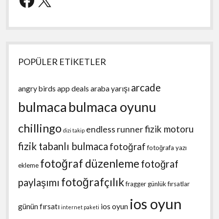
POPÜLER ETİKETLER
arcade
angry birds
app deals
araba yarışı
bulmaca
bulmaca oyunu
chillingo
fizik motoru
endless runner
dizi takip
fizik tabanlı bulmaca
fotoğraf
fotoğrafa yazı
fotoğraf düzenleme
fotoğraf
ekleme
fotoğrafçılık
paylaşımı
fragger
günlük fırsatlar
ios oyun
günün fırsatı
ios oyun
internet paketi