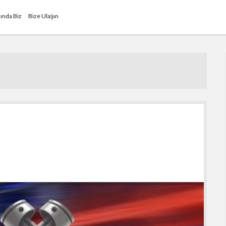
ında Biz
Bize Ulaşın