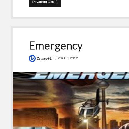
Mini
Devamını Oku
Motor
Racing
Emergency
20 Ekim 2012
Zeynep M.