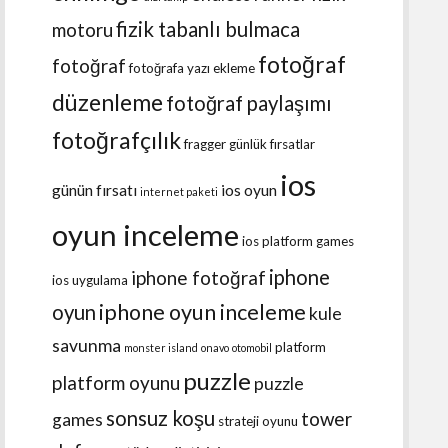
fizik tabanlı bulmaca
motoru
fotoğraf
fotoğraf
fotoğrafa yazı ekleme
düzenleme
fotoğraf paylaşımı
fotoğrafçılık
fragger
günlük fırsatlar
ios
günün fırsatı
ios oyun
internet paketi
oyun inceleme
ios platform games
iphone
iphone fotoğraf
ios uygulama
iphone oyun inceleme
oyun
kule
savunma
platform
monster island
onavo
otomobil
puzzle
platform oyunu
puzzle
sonsuz koşu
tower
games
strateji oyunu