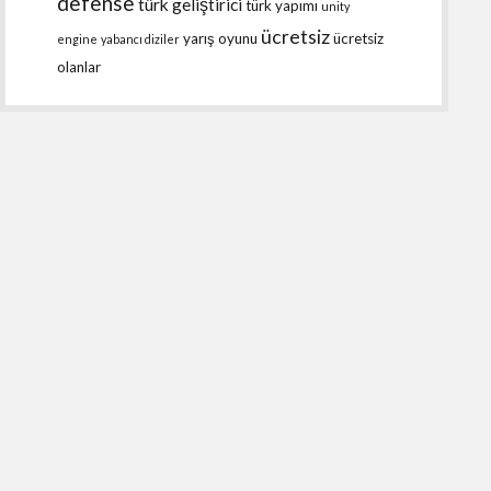
defense
türk geliştirici
türk yapımı
unity
ücretsiz
yarış oyunu
ücretsiz
engine
yabancı diziler
olanlar