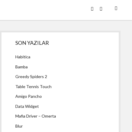
twitter
facebook
Yan
SON YAZILAR
Menü
Habitica
Bamba
Greedy Spiders 2
Table Tennis Touch
Amigo Pancho
Data Widget
Mafia Driver – Omerta
Blur