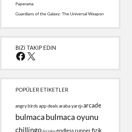
Paperama
Guardians of the Galaxy: The Universal Weapon
BİZİ TAKİP EDİN
Facebook
X
POPÜLER ETİKETLER
arcade
angry birds
app deals
araba yarışı
bulmaca
bulmaca oyunu
chillingo
fizik
endless runner
dizi takip