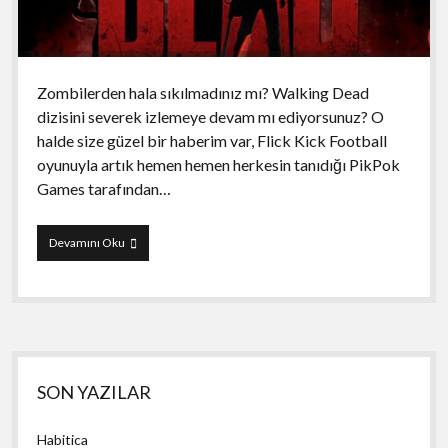
Zombilerden hala sıkılmadınız mı? Walking Dead
dizisini severek izlemeye devam mı ediyorsunuz? O
halde size güzel bir haberim var, Flick Kick Football
oyunuyla artık hemen hemen herkesin tanıdığı PikPok
Games tarafından…
Into
Devamını Oku
the
Dead
Yan
SON YAZILAR
Menü
Habitica