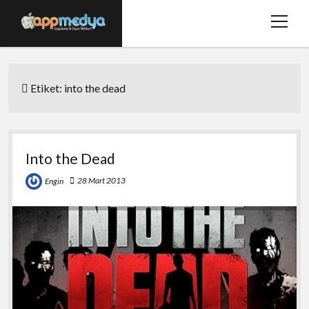
menüy
aç
Ana Sayfa
Etiket:
into the dead
Hakkımızda
Basında Biz
Bize Ulaşın
Into the Dead
twitter
facebook
28 Mart 2013
Engin