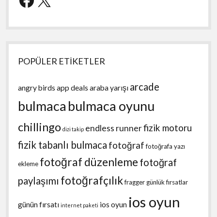
POPÜLER ETİKETLER
arcade
angry birds
app deals
araba yarışı
bulmaca
bulmaca oyunu
chillingo
fizik motoru
endless runner
dizi takip
fizik tabanlı bulmaca
fotoğraf
fotoğrafa yazı
fotoğraf düzenleme
fotoğraf
ekleme
fotoğrafçılık
paylaşımı
fragger
günlük fırsatlar
ios oyun
günün fırsatı
ios oyun
internet paketi