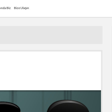
ında Biz
Bize Ulaşın