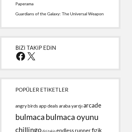
Paperama
Guardians of the Galaxy: The Universal Weapon
BİZİ TAKİP EDİN
Facebook
X
POPÜLER ETİKETLER
arcade
angry birds
app deals
araba yarışı
bulmaca
bulmaca oyunu
chillingo
fizik
endless runner
dizi takip