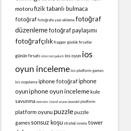
fizik tabanlı bulmaca
motoru
fotoğraf
fotoğraf
fotoğrafa yazı ekleme
düzenleme
fotoğraf paylaşımı
fotoğrafçılık
fragger
günlük fırsatlar
ios
günün fırsatı
ios oyun
internet paketi
oyun inceleme
ios platform games
iphone
iphone fotoğraf
ios uygulama
iphone oyun inceleme
oyun
kule
savunma
platform
monster island
onavo
otomobil
puzzle
platform oyunu
puzzle
sonsuz koşu
tower
games
strateji oyunu