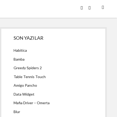
twitter
facebook
Yan
SON YAZILAR
Menü
Habitica
Bamba
Greedy Spiders 2
Table Tennis Touch
Amigo Pancho
Data Widget
Mafia Driver – Omerta
Blur