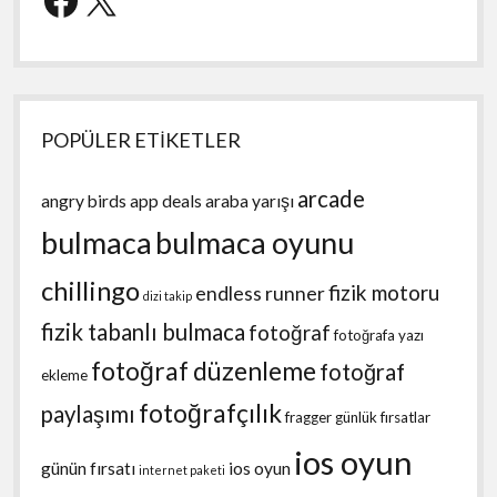
POPÜLER ETİKETLER
arcade
angry birds
app deals
araba yarışı
bulmaca
bulmaca oyunu
chillingo
fizik motoru
endless runner
dizi takip
fizik tabanlı bulmaca
fotoğraf
fotoğrafa yazı
fotoğraf düzenleme
fotoğraf
ekleme
fotoğrafçılık
paylaşımı
fragger
günlük fırsatlar
ios oyun
günün fırsatı
ios oyun
internet paketi