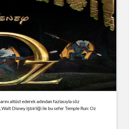
arını altüst ederek adından fazlasıyla söz
, Walt Disney işbirliği ile bu sefer Temple Run: Oz