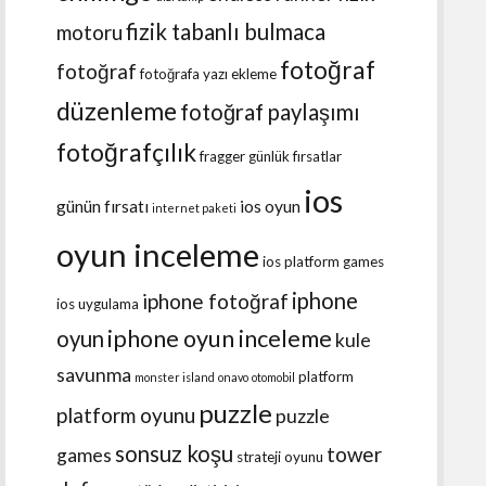
fizik tabanlı bulmaca
motoru
fotoğraf
fotoğraf
fotoğrafa yazı ekleme
düzenleme
fotoğraf paylaşımı
fotoğrafçılık
fragger
günlük fırsatlar
ios
günün fırsatı
ios oyun
internet paketi
oyun inceleme
ios platform games
iphone
iphone fotoğraf
ios uygulama
iphone oyun inceleme
oyun
kule
savunma
platform
monster island
onavo
otomobil
puzzle
platform oyunu
puzzle
sonsuz koşu
tower
games
strateji oyunu