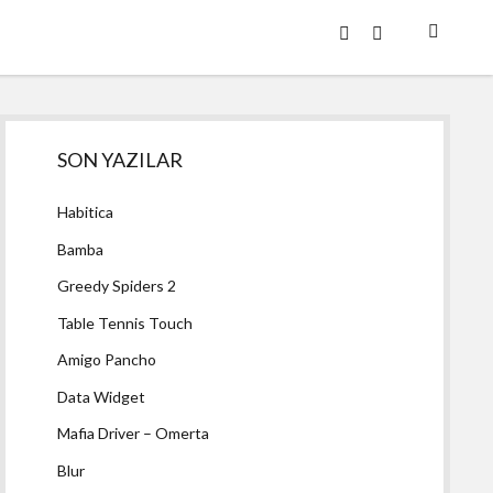
twitter
facebook
Yan
SON YAZILAR
Menü
Habitica
Bamba
Greedy Spiders 2
Table Tennis Touch
Amigo Pancho
Data Widget
Mafia Driver – Omerta
Blur