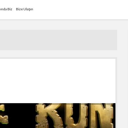
ında Biz
Bize Ulaşın