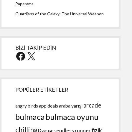
Paperama
Guardians of the Galaxy: The Universal Weapon
BİZİ TAKİP EDİN
Facebook
X
POPÜLER ETİKETLER
arcade
angry birds
app deals
araba yarışı
bulmaca
bulmaca oyunu
chillingo
fizik
endless runner
dizi takip