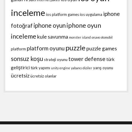
inceleme
iphone
ios platform games
ios uygulama
iphone oyun
iphone oyun
fotoğraf
inceleme
kule savunma
monster island
onavo
otomobil
puzzle
platform oyunu
puzzle games
platform
sonsuz koşu
tower defense
türk
strateji oyunu
geliştirici
türk yapımı
yarış oyunu
unity engine
yabancı diziler
ücretsiz
ücretsiz olanlar
Shift WordPress Theme
by Compete Themes.
Scroll