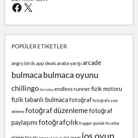
Facebook
X
POPÜLER ETİKETLER
arcade
angry birds
app deals
araba yarışı
bulmaca
bulmaca oyunu
chillingo
fizik motoru
endless runner
dizi takip
fizik tabanlı bulmaca
fotoğraf
fotoğrafa yazı
fotoğraf düzenleme
fotoğraf
ekleme
fotoğrafçılık
paylaşımı
fragger
günlük fırsatlar
ios oyun
günün fırsatı
ios oyun
internet paketi