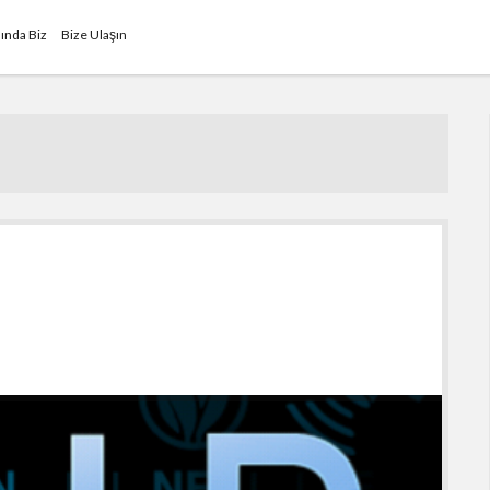
ında Biz
Bize Ulaşın