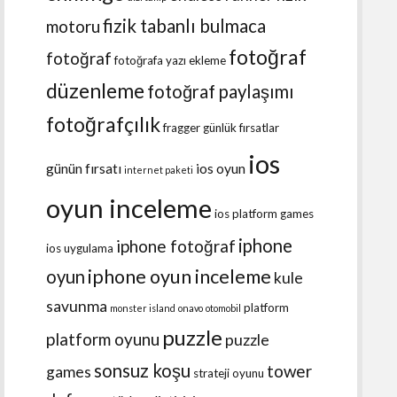
fizik tabanlı bulmaca
motoru
fotoğraf
fotoğraf
fotoğrafa yazı ekleme
düzenleme
fotoğraf paylaşımı
fotoğrafçılık
fragger
günlük fırsatlar
ios
günün fırsatı
ios oyun
internet paketi
oyun inceleme
ios platform games
iphone
iphone fotoğraf
ios uygulama
iphone oyun inceleme
oyun
kule
savunma
platform
monster island
onavo
otomobil
puzzle
platform oyunu
puzzle
sonsuz koşu
tower
games
strateji oyunu