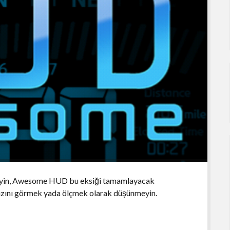
lmeyin, Awesome HUD bu eksiği tamamlayacak
hızını görmek yada ölçmek olarak düşünmeyin.