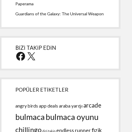
Paperama
Guardians of the Galaxy: The Universal Weapon
BİZİ TAKİP EDİN
Facebook
X
POPÜLER ETİKETLER
arcade
angry birds
app deals
araba yarışı
bulmaca
bulmaca oyunu
chillingo
fizik
endless runner
dizi takip