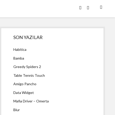
twitter
facebook
Yan
SON YAZILAR
Menü
Habitica
Bamba
Greedy Spiders 2
Table Tennis Touch
Amigo Pancho
Data Widget
Mafia Driver – Omerta
Blur