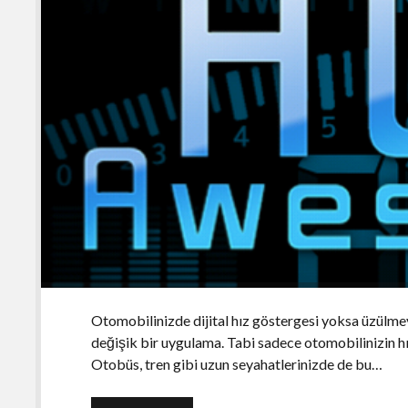
Otomobilinizde dijital hız göstergesi yoksa üzü
değişik bir uygulama. Tabi sadece otomobilinizin 
Otobüs, tren gibi uzun seyahatlerinizde de bu…