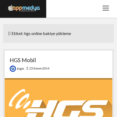
menüy
aç
Ana Sayfa
Etiket:
hgs online bakiye yükleme
Hakkımızda
Basında Biz
Bize Ulaşın
HGS Mobil
twitter
facebook
25 Kasım 2014
Engin