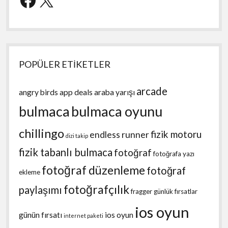
POPÜLER ETİKETLER
arcade
angry birds
app deals
araba yarışı
bulmaca
bulmaca oyunu
chillingo
fizik motoru
endless runner
dizi takip
fizik tabanlı bulmaca
fotoğraf
fotoğrafa yazı
fotoğraf düzenleme
fotoğraf
ekleme
fotoğrafçılık
paylaşımı
fragger
günlük fırsatlar
ios oyun
günün fırsatı
ios oyun
internet paketi