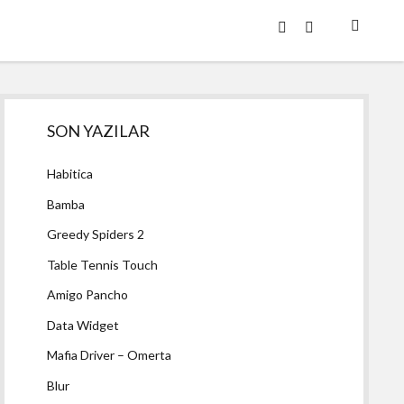
twitter
facebook
Yan
SON YAZILAR
Menü
Habitica
Bamba
Greedy Spiders 2
Table Tennis Touch
Amigo Pancho
Data Widget
Mafia Driver – Omerta
Blur