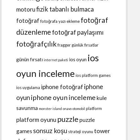
fizik tabanlı bulmaca
motoru
fotoğraf
fotoğraf
fotoğrafa yazı ekleme
düzenleme
fotoğraf paylaşımı
fotoğrafçılık
fragger
günlük fırsatlar
ios
günün fırsatı
ios oyun
internet paketi
oyun inceleme
ios platform games
iphone
iphone fotoğraf
ios uygulama
iphone oyun inceleme
oyun
kule
savunma
platform
monster island
onavo
otomobil
puzzle
platform oyunu
puzzle
sonsuz koşu
tower
games
strateji oyunu