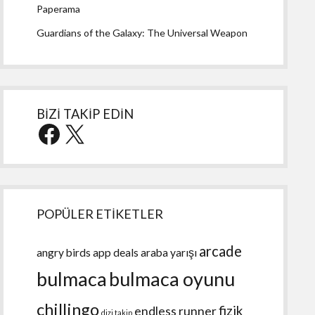
Paperama
Guardians of the Galaxy: The Universal Weapon
BİZİ TAKİP EDİN
Facebook
X
POPÜLER ETİKETLER
arcade
angry birds
app deals
araba yarışı
bulmaca
bulmaca oyunu
chillingo
fizik
endless runner
dizi takip