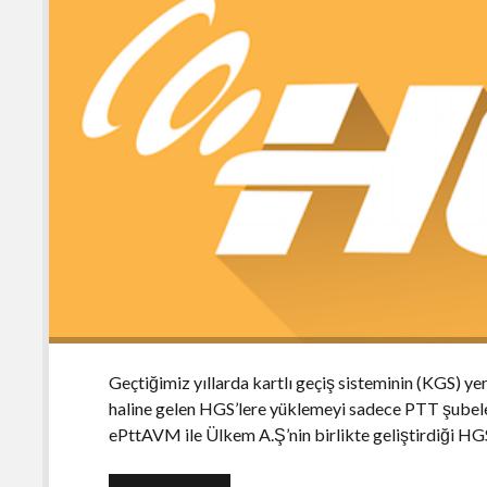
Geçtiğimiz yıllarda kartlı geçiş sisteminin (KGS) yer
haline gelen HGS’lere yüklemeyi sadece PTT şubel
ePttAVM ile Ülkem A.Ş’nin birlikte geliştirdiği H