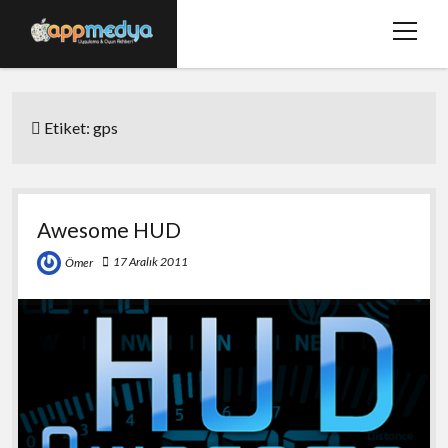
menüy
aç
Ana Sayfa
Etiket:
gps
Hakkımızda
Basında Biz
Bize Ulaşın
Awesome HUD
twitter
facebook
17 Aralık 2011
Ömer