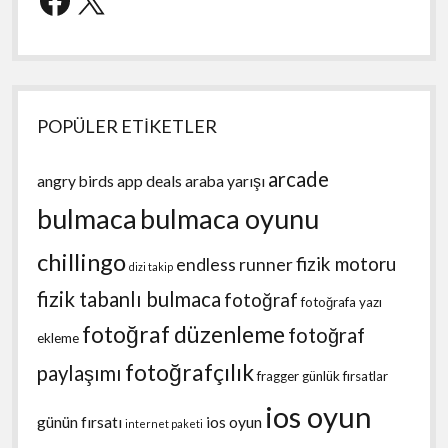
POPÜLER ETİKETLER
arcade
angry birds
app deals
araba yarışı
bulmaca
bulmaca oyunu
chillingo
fizik motoru
endless runner
dizi takip
fizik tabanlı bulmaca
fotoğraf
fotoğrafa yazı
fotoğraf düzenleme
fotoğraf
ekleme
fotoğrafçılık
paylaşımı
fragger
günlük fırsatlar
ios oyun
günün fırsatı
ios oyun
internet paketi