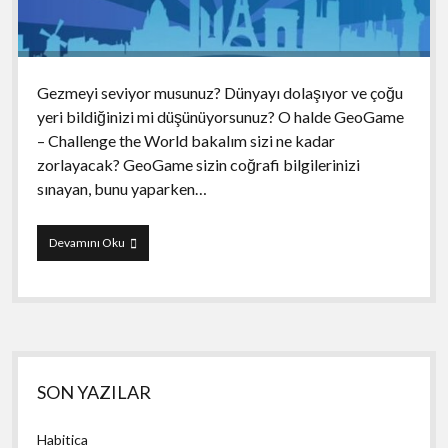
Gezmeyi seviyor musunuz? Dünyayı dolaşıyor ve çoğu
yeri bildiğinizi mi düşünüyorsunuz? O halde GeoGame
– Challenge the World bakalım sizi ne kadar
zorlayacak? GeoGame sizin coğrafi bilgilerinizi
sınayan, bunu yaparken…
GeoGame
Devamını Oku
–
Challenge
the
World!
Yan
SON YAZILAR
Menü
Habitica