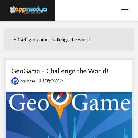
menüy
aç
Ana Sayfa
Etiket:
geogame challenge the world
Hakkımızda
Basında Biz
Bize Ulaşın
GeoGame – Challenge the World!
twitter
facebook
15 Eylül 2014
Zeynep M.