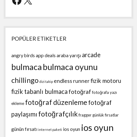
POPÜLER ETİKETLER
arcade
angry birds
app deals
araba yarışı
bulmaca
bulmaca oyunu
chillingo
fizik motoru
endless runner
dizi takip
fizik tabanlı bulmaca
fotoğraf
fotoğrafa yazı
fotoğraf düzenleme
fotoğraf
ekleme
fotoğrafçılık
paylaşımı
fragger
günlük fırsatlar
ios oyun
günün fırsatı
ios oyun
internet paketi