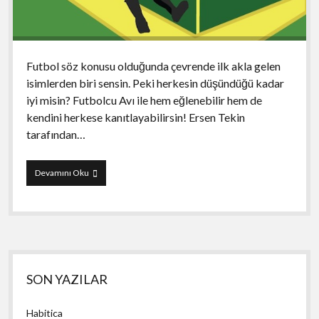
Futbol söz konusu olduğunda çevrende ilk akla gelen
isimlerden biri sensin. Peki herkesin düşündüğü kadar
iyi misin? Futbolcu Avı ile hem eğlenebilir hem de
kendini herkese kanıtlayabilirsin! Ersen Tekin
tarafından…
Futbolcu
Devamını Oku
Avı
Yan
SON YAZILAR
Menü
Habitica