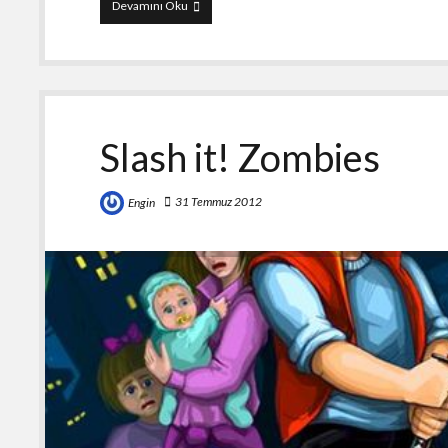
KingHunt
Devamını Oku
Slash it! Zombies
31 Temmuz 2012
Engin