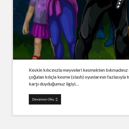
Keskin kılıcınızla meyveleri kesmekten bıkmadınız m
çoğalan kılıçla kesme (slash) oyunlarının fazlasıyla
karşı duyduğumuz ilgiyi…
Slash
Devamını Oku
it!
Zombies