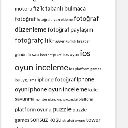
fizik tabanlı bulmaca
motoru
fotoğraf
fotoğraf
fotoğrafa yazı ekleme
düzenleme
fotoğraf paylaşımı
fotoğrafçılık
fragger
günlük fırsatlar
ios
günün fırsatı
ios oyun
internet paketi
oyun inceleme
ios platform games
iphone
iphone fotoğraf
ios uygulama
iphone oyun inceleme
oyun
kule
savunma
platform
monster island
onavo
otomobil
puzzle
platform oyunu
puzzle
sonsuz koşu
tower
games
strateji oyunu