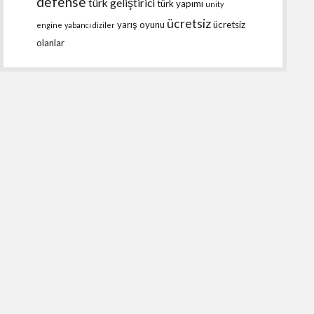
defense
türk geliştirici
türk yapımı
unity
ücretsiz
yarış oyunu
ücretsiz
engine
yabancı diziler
olanlar