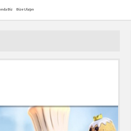
ında Biz
Bize Ulaşın