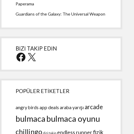
Paperama
Guardians of the Galaxy: The Universal Weapon
BİZİ TAKİP EDİN
Facebook
X
POPÜLER ETİKETLER
arcade
angry birds
app deals
araba yarışı
bulmaca
bulmaca oyunu
chillingo
fizik
endless runner
dizi takip