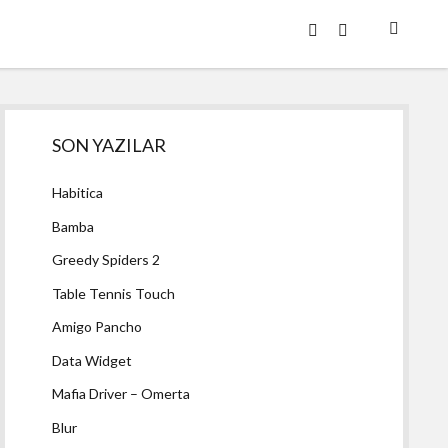
twitter
facebook
Yan
SON YAZILAR
Menü
Habitica
Bamba
Greedy Spiders 2
Table Tennis Touch
Amigo Pancho
Data Widget
Mafia Driver – Omerta
Blur