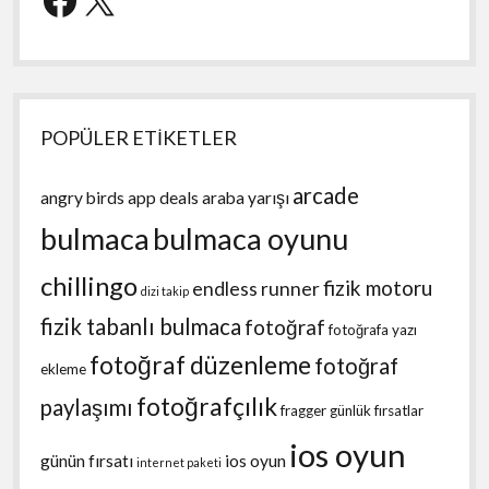
POPÜLER ETİKETLER
arcade
angry birds
app deals
araba yarışı
bulmaca
bulmaca oyunu
chillingo
fizik motoru
endless runner
dizi takip
fizik tabanlı bulmaca
fotoğraf
fotoğrafa yazı
fotoğraf düzenleme
fotoğraf
ekleme
fotoğrafçılık
paylaşımı
fragger
günlük fırsatlar
ios oyun
günün fırsatı
ios oyun
internet paketi