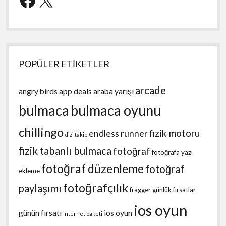
POPÜLER ETİKETLER
arcade
angry birds
app deals
araba yarışı
bulmaca
bulmaca oyunu
chillingo
fizik motoru
endless runner
dizi takip
fizik tabanlı bulmaca
fotoğraf
fotoğrafa yazı
fotoğraf düzenleme
fotoğraf
ekleme
fotoğrafçılık
paylaşımı
fragger
günlük fırsatlar
ios oyun
günün fırsatı
ios oyun
internet paketi