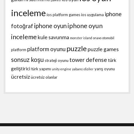
inceleme
iphone
ios platform games
ios uygulama
iphone oyun
iphone oyun
fotoğraf
inceleme
kule savunma
monster island
onavo
otomobil
puzzle
platform oyunu
puzzle games
platform
sonsuz koşu
tower defense
türk
strateji oyunu
geliştirici
türk yapımı
yarış oyunu
unity engine
yabancı diziler
ücretsiz
ücretsiz olanlar
Shift WordPress Theme
by Compete Themes.
Scroll