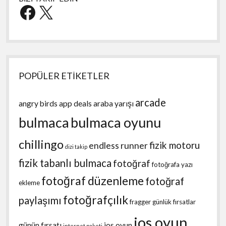
Facebook
X
POPÜLER ETİKETLER
arcade
angry birds
app deals
araba yarışı
bulmaca
bulmaca oyunu
chillingo
fizik motoru
endless runner
dizi takip
fizik tabanlı bulmaca
fotoğraf
fotoğrafa yazı
fotoğraf düzenleme
fotoğraf
ekleme
fotoğrafçılık
paylaşımı
fragger
günlük fırsatlar
ios oyun
günün fırsatı
ios oyun
internet paketi