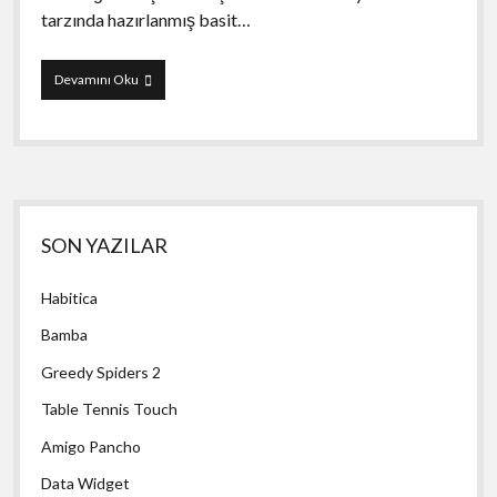
tarzında hazırlanmış basit…
Clear
Devamını Oku
Vision
(17+)
Yan
SON YAZILAR
Menü
Habitica
Bamba
Greedy Spiders 2
Table Tennis Touch
Amigo Pancho
Data Widget