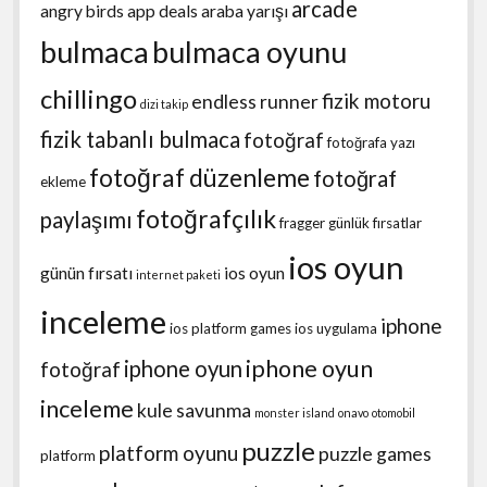
arcade
angry birds
app deals
araba yarışı
bulmaca
bulmaca oyunu
chillingo
fizik motoru
endless runner
dizi takip
fizik tabanlı bulmaca
fotoğraf
fotoğrafa yazı
fotoğraf düzenleme
fotoğraf
ekleme
fotoğrafçılık
paylaşımı
fragger
günlük fırsatlar
ios oyun
günün fırsatı
ios oyun
internet paketi
inceleme
iphone
ios platform games
ios uygulama
iphone oyun
iphone oyun
fotoğraf
inceleme
kule savunma
monster island
onavo
otomobil
puzzle
platform oyunu
puzzle games
platform