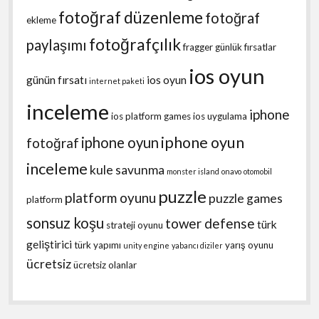
fotoğraf düzenleme
fotoğraf
ekleme
fotoğrafçılık
paylaşımı
fragger
günlük fırsatlar
ios oyun
günün fırsatı
ios oyun
internet paketi
inceleme
iphone
ios platform games
ios uygulama
iphone oyun
iphone oyun
fotoğraf
inceleme
kule savunma
monster island
onavo
otomobil
puzzle
platform oyunu
puzzle games
platform
sonsuz koşu
tower defense
türk
strateji oyunu
geliştirici
türk yapımı
yarış oyunu
unity engine
yabancı diziler
ücretsiz
ücretsiz olanlar