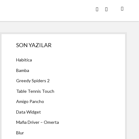
twitter
facebook
Yan
SON YAZILAR
Menü
Habitica
Bamba
Greedy Spiders 2
Table Tennis Touch
Amigo Pancho
Data Widget
Mafia Driver – Omerta
Blur