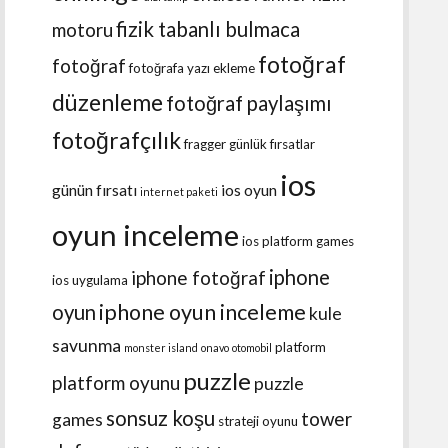
fizik tabanlı bulmaca
motoru
fotoğraf
fotoğraf
fotoğrafa yazı ekleme
düzenleme
fotoğraf paylaşımı
fotoğrafçılık
fragger
günlük fırsatlar
ios
günün fırsatı
ios oyun
internet paketi
oyun inceleme
ios platform games
iphone
iphone fotoğraf
ios uygulama
iphone oyun inceleme
oyun
kule
savunma
platform
monster island
onavo
otomobil
puzzle
platform oyunu
puzzle
sonsuz koşu
tower
games
strateji oyunu