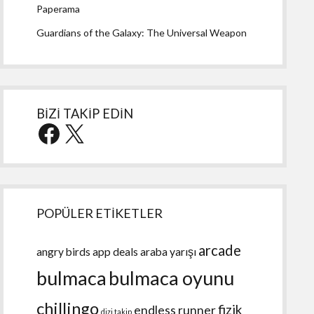
Paperama
Guardians of the Galaxy: The Universal Weapon
BİZİ TAKİP EDİN
Facebook
X
POPÜLER ETİKETLER
arcade
angry birds
app deals
araba yarışı
bulmaca
bulmaca oyunu
chillingo
fizik
endless runner
dizi takip