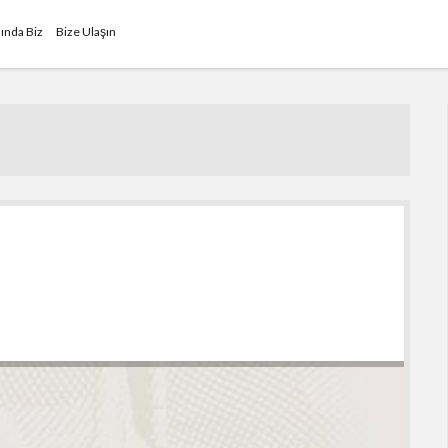
ında Biz
Bize Ulaşın