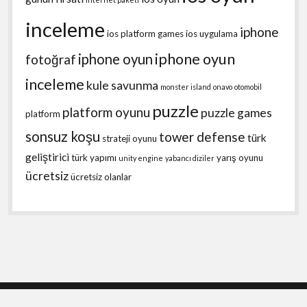
inceleme
iphone
ios platform games
ios uygulama
iphone oyun
iphone oyun
fotoğraf
inceleme
kule savunma
monster island
onavo
otomobil
puzzle
platform oyunu
puzzle games
platform
sonsuz koşu
tower defense
türk
strateji oyunu
geliştirici
türk yapımı
yarış oyunu
unity engine
yabancı diziler
ücretsiz
ücretsiz olanlar
Shift WordPress Theme
by Compete Themes.
Scroll