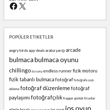
Facebook
X
POPÜLER ETİKETLER
arcade
angry birds
app deals
araba yarışı
bulmaca
bulmaca oyunu
chillingo
fizik motoru
endless runner
dizi takip
fizik tabanlı bulmaca
fotoğraf
fotoğrafa yazı
fotoğraf düzenleme
fotoğraf
ekleme
fotoğrafçılık
paylaşımı
fragger
günlük fırsatlar
ios oyun
günün fırsatı
ios oyun
internet paketi