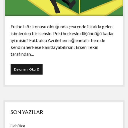
Futbol söz konusu olduğunda çevrende ilk akla gelen
isimlerden biri sensin. Peki herkesin düşündüğü kadar
iyi misin? Futbolcu Avı ile hem eğlenebilir hem de
kendini herkese kanıtlayabilirsin! Ersen Tekin
tarafından…
Futbolcu
Devamını Oku
Avı
Yan
SON YAZILAR
Menü
Habitica