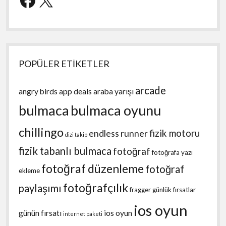
POPÜLER ETİKETLER
arcade
angry birds
app deals
araba yarışı
bulmaca
bulmaca oyunu
chillingo
fizik motoru
endless runner
dizi takip
fizik tabanlı bulmaca
fotoğraf
fotoğrafa yazı
fotoğraf düzenleme
fotoğraf
ekleme
fotoğrafçılık
paylaşımı
fragger
günlük fırsatlar
ios oyun
günün fırsatı
ios oyun
internet paketi