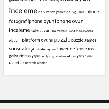
inceleme
iphone
ios platform games
ios uygulama
iphone oyun
iphone oyun
fotoğraf
inceleme
kule savunma
monster island
onavo
otomobil
puzzle
platform oyunu
puzzle games
platform
sonsuz koşu
tower defense
türk
strateji oyunu
geliştirici
türk yapımı
yarış oyunu
unity engine
yabancı diziler
ücretsiz
ücretsiz olanlar
Shift WordPress Theme
by Compete Themes.
Scroll