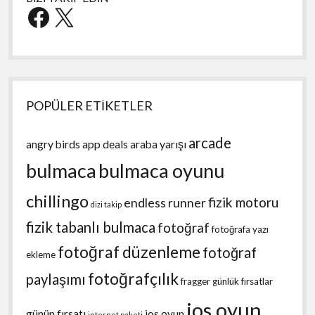
Facebook
X
POPÜLER ETİKETLER
arcade
angry birds
app deals
araba yarışı
bulmaca
bulmaca oyunu
chillingo
fizik motoru
endless runner
dizi takip
fizik tabanlı bulmaca
fotoğraf
fotoğrafa yazı
fotoğraf düzenleme
fotoğraf
ekleme
fotoğrafçılık
paylaşımı
fragger
günlük fırsatlar
ios oyun
günün fırsatı
ios oyun
internet paketi