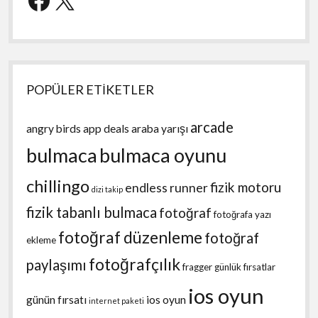
POPÜLER ETİKETLER
arcade
angry birds
app deals
araba yarışı
bulmaca
bulmaca oyunu
chillingo
fizik motoru
endless runner
dizi takip
fizik tabanlı bulmaca
fotoğraf
fotoğrafa yazı
fotoğraf düzenleme
fotoğraf
ekleme
fotoğrafçılık
paylaşımı
fragger
günlük fırsatlar
ios oyun
günün fırsatı
ios oyun
internet paketi