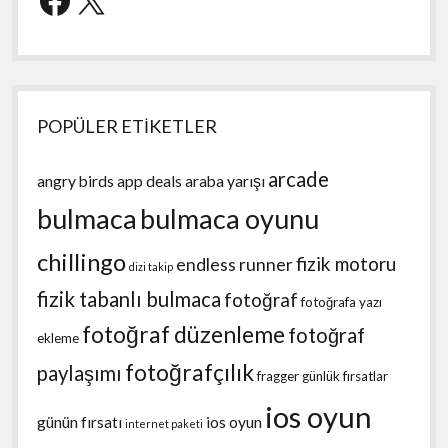
POPÜLER ETİKETLER
arcade
angry birds
app deals
araba yarışı
bulmaca
bulmaca oyunu
chillingo
fizik motoru
endless runner
dizi takip
fizik tabanlı bulmaca
fotoğraf
fotoğrafa yazı
fotoğraf düzenleme
fotoğraf
ekleme
fotoğrafçılık
paylaşımı
fragger
günlük fırsatlar
ios oyun
günün fırsatı
ios oyun
internet paketi