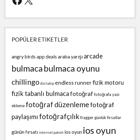
POPÜLER ETİKETLER
arcade
angry birds
app deals
araba yarışı
bulmaca
bulmaca oyunu
chillingo
fizik motoru
endless runner
dizi takip
fizik tabanlı bulmaca
fotoğraf
fotoğrafa yazı
fotoğraf düzenleme
fotoğraf
ekleme
fotoğrafçılık
paylaşımı
fragger
günlük fırsatlar
ios oyun
günün fırsatı
ios oyun
internet paketi