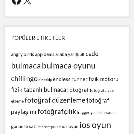
POPÜLER ETİKETLER
arcade
angry birds
app deals
araba yarışı
bulmaca
bulmaca oyunu
chillingo
fizik motoru
endless runner
dizi takip
fizik tabanlı bulmaca
fotoğraf
fotoğrafa yazı
fotoğraf düzenleme
fotoğraf
ekleme
fotoğrafçılık
paylaşımı
fragger
günlük fırsatlar
ios oyun
günün fırsatı
ios oyun
internet paketi