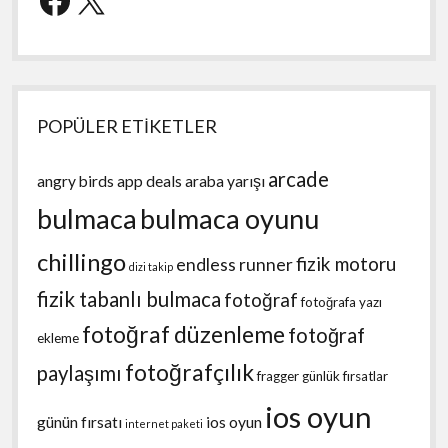
POPÜLER ETİKETLER
arcade
angry birds
app deals
araba yarışı
bulmaca
bulmaca oyunu
chillingo
fizik motoru
endless runner
dizi takip
fizik tabanlı bulmaca
fotoğraf
fotoğrafa yazı
fotoğraf düzenleme
fotoğraf
ekleme
fotoğrafçılık
paylaşımı
fragger
günlük fırsatlar
ios oyun
günün fırsatı
ios oyun
internet paketi