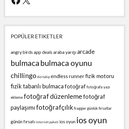
POPÜLER ETİKETLER
arcade
angry birds
app deals
araba yarışı
bulmaca
bulmaca oyunu
chillingo
fizik motoru
endless runner
dizi takip
fizik tabanlı bulmaca
fotoğraf
fotoğrafa yazı
fotoğraf düzenleme
fotoğraf
ekleme
fotoğrafçılık
paylaşımı
fragger
günlük fırsatlar
ios oyun
günün fırsatı
ios oyun
internet paketi