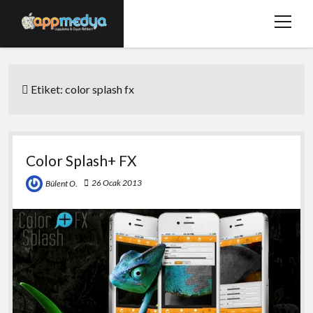
menüy
aç
Ana Sayfa
Etiket:
color splash fx
Hakkımızda
Basında Biz
Bize Ulaşın
Color Splash+ FX
twitter
facebook
26 Ocak 2013
Bülent O.