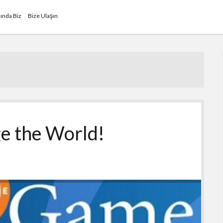
ında Biz
Bize Ulaşın
e the World!