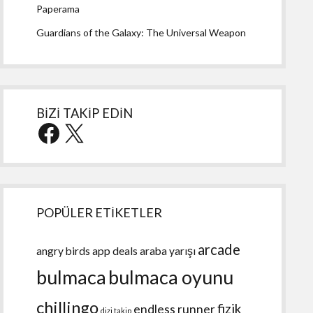
Paperama
Guardians of the Galaxy: The Universal Weapon
BİZİ TAKİP EDİN
Facebook
X
POPÜLER ETİKETLER
arcade
angry birds
app deals
araba yarışı
bulmaca
bulmaca oyunu
chillingo
fizik
endless runner
dizi takip