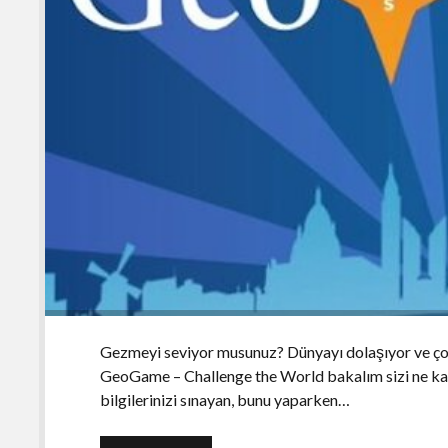
Gezmeyi seviyor musunuz? Dünyayı dolaşıyor ve çoğ
GeoGame – Challenge the World bakalım sizi ne k
bilgilerinizi sınayan, bunu yaparken…