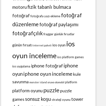
fizik tabanlı bulmaca
motoru
fotoğraf
fotoğraf
fotoğrafa yazı ekleme
düzenleme
fotoğraf paylaşımı
fotoğrafçılık
fragger
günlük fırsatlar
ios
günün fırsatı
ios oyun
internet paketi
oyun inceleme
ios platform games
iphone
iphone fotoğraf
ios uygulama
iphone oyun inceleme
oyun
kule
savunma
platform
monster island
onavo
otomobil
puzzle
platform oyunu
puzzle
sonsuz koşu
tower
games
strateji oyunu