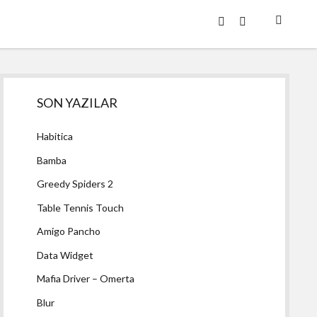
twitter
facebook
Yan
SON YAZILAR
Menü
Habitica
Bamba
Greedy Spiders 2
Table Tennis Touch
Amigo Pancho
Data Widget
Mafia Driver – Omerta
Blur