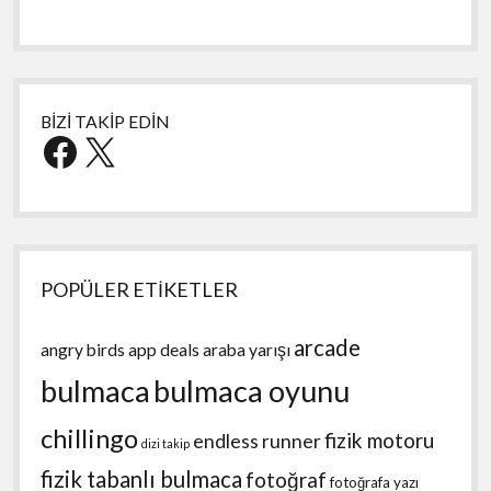
BİZİ TAKİP EDİN
Facebook
X
POPÜLER ETİKETLER
arcade
angry birds
app deals
araba yarışı
bulmaca
bulmaca oyunu
chillingo
fizik motoru
endless runner
dizi takip
fizik tabanlı bulmaca
fotoğraf
fotoğrafa yazı