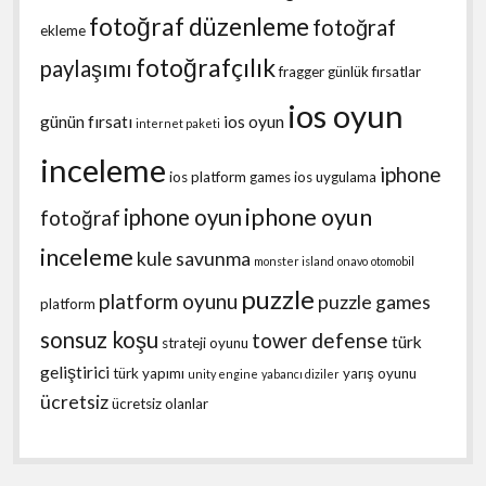
fotoğraf düzenleme
fotoğraf
ekleme
fotoğrafçılık
paylaşımı
fragger
günlük fırsatlar
ios oyun
günün fırsatı
ios oyun
internet paketi
inceleme
iphone
ios platform games
ios uygulama
iphone oyun
iphone oyun
fotoğraf
inceleme
kule savunma
monster island
onavo
otomobil
puzzle
platform oyunu
puzzle games
platform
sonsuz koşu
tower defense
türk
strateji oyunu
geliştirici
türk yapımı
yarış oyunu
unity engine
yabancı diziler
ücretsiz
ücretsiz olanlar