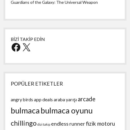
Guardians of the Galaxy: The Universal Weapon
BİZİ TAKİP EDİN
Facebook
X
POPÜLER ETİKETLER
arcade
angry birds
app deals
araba yarışı
bulmaca
bulmaca oyunu
chillingo
fizik motoru
endless runner
dizi takip