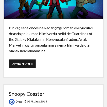
Bir kaç sene öncesine kadar çizgi roman okuyucuları
dışında pek kimse bilmiyordu belki de Guardians of
the Galaxy (Galaksinin Koruyucuları) adını. Artık
Marvel‘ın çizgi romanlarının sinema filmi ya da dizi
olarak uyarlanmansına…
Guardians
Devamını Oku
of
the
Galaxy:
The
Universal
Weapon
Snoopy Coaster
03 Haziran 2013
Ömer