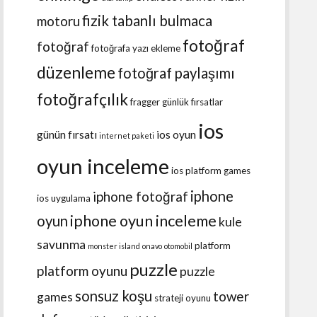
fizik tabanlı bulmaca
motoru
fotoğraf
fotoğraf
fotoğrafa yazı ekleme
düzenleme
fotoğraf paylaşımı
fotoğrafçılık
fragger
günlük fırsatlar
ios
günün fırsatı
ios oyun
internet paketi
oyun inceleme
ios platform games
iphone
iphone fotoğraf
ios uygulama
iphone oyun inceleme
oyun
kule
savunma
platform
monster island
onavo
otomobil
puzzle
platform oyunu
puzzle
sonsuz koşu
tower
games
strateji oyunu