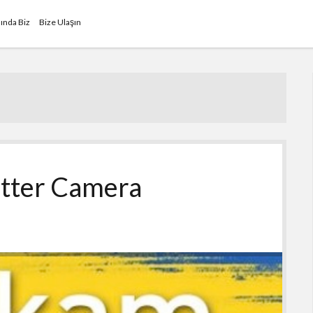
ında Biz
Bize Ulaşın
utter Camera