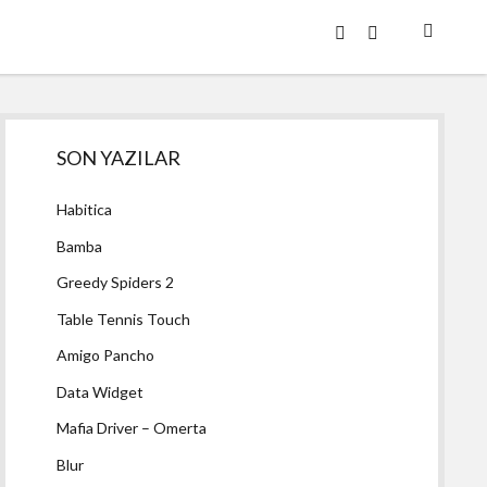
twitter
facebook
Yan
SON YAZILAR
Menü
Habitica
Bamba
Greedy Spiders 2
Table Tennis Touch
Amigo Pancho
Data Widget
Mafia Driver – Omerta
Blur