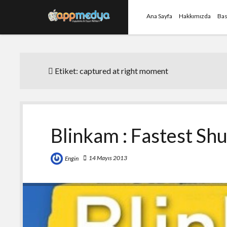
Ana Sayfa
Hakkımızda
Bas
Etiket:
captured at right moment
Blinkam : Fastest Sh
14 Mayıs 2013
Engin