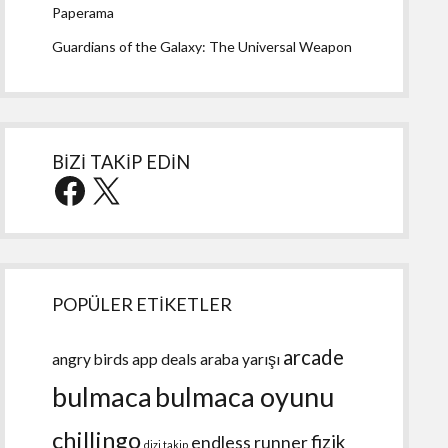
Paperama
Guardians of the Galaxy: The Universal Weapon
BİZİ TAKİP EDİN
Facebook
X
POPÜLER ETİKETLER
arcade
angry birds
app deals
araba yarışı
bulmaca
bulmaca oyunu
chillingo
fizik
endless runner
dizi takip