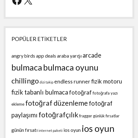
POPÜLER ETİKETLER
arcade
angry birds
app deals
araba yarışı
bulmaca
bulmaca oyunu
chillingo
fizik motoru
endless runner
dizi takip
fizik tabanlı bulmaca
fotoğraf
fotoğrafa yazı
fotoğraf düzenleme
fotoğraf
ekleme
fotoğrafçılık
paylaşımı
fragger
günlük fırsatlar
ios oyun
günün fırsatı
ios oyun
internet paketi