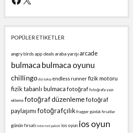
POPÜLER ETİKETLER
arcade
angry birds
app deals
araba yarışı
bulmaca
bulmaca oyunu
chillingo
fizik motoru
endless runner
dizi takip
fizik tabanlı bulmaca
fotoğraf
fotoğrafa yazı
fotoğraf düzenleme
fotoğraf
ekleme
fotoğrafçılık
paylaşımı
fragger
günlük fırsatlar
ios oyun
günün fırsatı
ios oyun
internet paketi